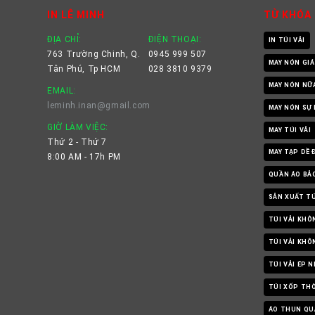
IN LÊ MINH
TỪ KHÓA
ĐỊA CHỈ:
ĐIỆN THOẠI:
IN TÚI VẢI
763 Trường Chinh, Q.
0945 999 507
MAY NÓN GIÁ
Tân Phú, Tp HCM
028 3810 9379
MAY NÓN NỮ
EMAIL:
leminh.inan@gmail.com
MAY NÓN SỰ 
GIỜ LÀM VIỆC:
MAY TÚI VẢI
Thứ 2 - Thứ 7
MAY TẠP DỀ 
8:00 AM - 17h PM
QUẦN ÁO BẢ
SẢN XUẤT TÚ
TÚI VẢI KHÔ
TÚI VẢI KH
TÚI VẢI ÉP 
TÚI XỐP TH
ÁO THUN QU