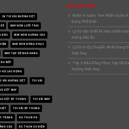
BÀI VIÊT MỚI
Nhãn In Satin Tem Nhãn Quần 
IN TÚI VẢI KHÔNG DỆT
Dụng Phổ Biến
 RẺ
MAY NÓN LƯỠI TRAI
Lý do cần thiết kế mẫu nhãn má
A ĐẦU
MAY NÓN QUẢNG CÁO
mang dấu ấn
KIỆN
MAY NÓN ĐỒNG PHỤC
Lý Do In Ép Chuyển Nhiệt Đang 
Hiện Nay
MAY TẠP DỀ NHÀ HÀNG
ĐẦU BẾP
Top 3 Mẫu Đồng Phục Tạp Dề Đa
Hướng Hiện Nay
O HỘ LAO ĐỘNG
I VẢI KHÔNG DỆT
TÚI VẢI
NG DỆT MAY
ÔNG DỆT ÉP THÙNG
TÚI VẢI MAY
NHIỆT
TÚI VẢI ÉP THÙNG
ỜI TRANG
ÁO THUN PG
ẢNG CÁO
ÁO THUN SƯ KIỆN