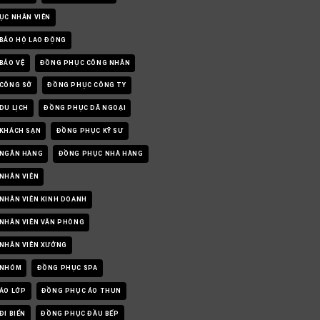
ỤC NHÂN VIÊN
BẢO HỘ LAO ĐỘNG
BẢO VỆ
ĐỒNG PHỤC CÔNG NHÂN
CÔNG SỞ
ĐỒNG PHỤC CÔNG TY
DU LỊCH
ĐỒNG PHỤC DÃ NGOẠI
KHÁCH SẠN
ĐỒNG PHỤC KỸ SƯ
 NGÂN HÀNG
ĐỒNG PHỤC NHÀ HÀNG
NHÂN VIÊN
NHÂN VIÊN KINH DOANH
NHÂN VIÊN VĂN PHÒNG
NHÂN VIÊN XƯỞNG
 NHÓM
ĐỒNG PHỤC SPA
ÁO LỚP
ĐỒNG PHỤC ÁO THUN
I BIỂN
ĐỒNG PHỤC ĐẦU BẾP