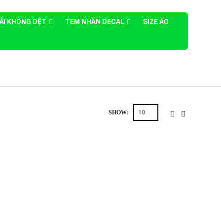
 VẢI KHÔNG DỆT
TEM NHÃN DECAL
SIZE ÁO
SHOW: