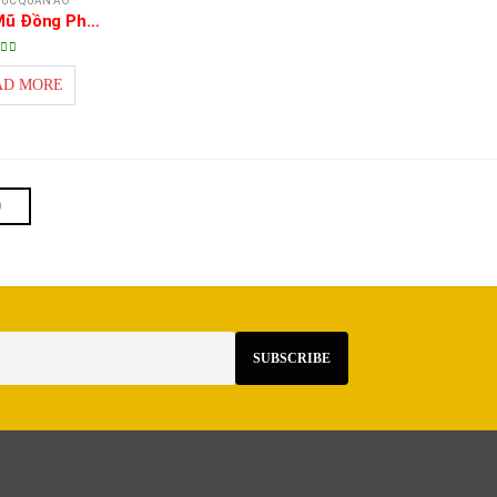
ỤC QUẦN ÁO
May Nón Mũ Đồng Phục
0
out of 5
AD MORE