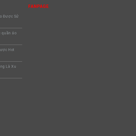
FANPAGE
Áo Được Sử
c quần áo
Được Hot
ng Là Xu