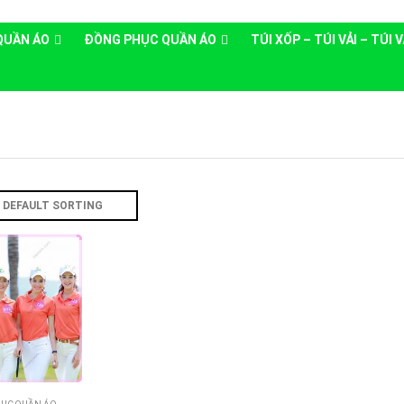
QUẦN ÁO
ĐỒNG PHỤC QUẦN ÁO
TÚI XỐP – TÚI VẢI – TÚI