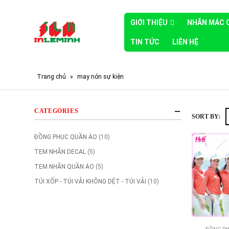
GIỚI THIỆU
NHÃN MÁC 
TIN TỨC
LIÊN HỆ
Trang chủ
»
may nón sự kiện
CATEGORIES
SORT BY:
ĐỒNG PHỤC QUẦN ÁO
(10)
TEM NHÃN DECAL
(5)
TEM NHÃN QUẦN ÁO
(5)
TÚI XỐP - TÚI VẢI KHÔNG DỆT - TÚI VẢI
(10)