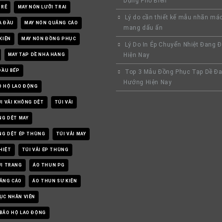
Dụng Phổ Biến
 RẺ
MAY NÓN LƯỠI TRAI
Lý do cần thiết kế mẫu nhãn má
A ĐẦU
MAY NÓN QUẢNG CÁO
mang dấu ấn
KIỆN
MAY NÓN ĐỒNG PHỤC
Lý Do In Ép Chuyển Nhiệt Đang 
Hiện Nay
MAY TẠP DỀ NHÀ HÀNG
ĐẦU BẾP
Top 3 Mẫu Đồng Phục Tạp Dề Đa
Hướng Hiện Nay
O HỘ LAO ĐỘNG
I VẢI KHÔNG DỆT
TÚI VẢI
NG DỆT MAY
ÔNG DỆT ÉP THÙNG
TÚI VẢI MAY
NHIỆT
TÚI VẢI ÉP THÙNG
ỜI TRANG
ÁO THUN PG
ẢNG CÁO
ÁO THUN SƯ KIỆN
ỤC NHÂN VIÊN
BẢO HỘ LAO ĐỘNG