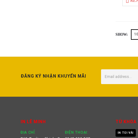
RE
SHOW:
ĐĂNG KÝ NHẬN KHUYẾN MÃI
IN LÊ MINH
TỪ KHÓA
ĐỊA CHỈ:
ĐIỆN THOẠI:
IN TÚI VẢI