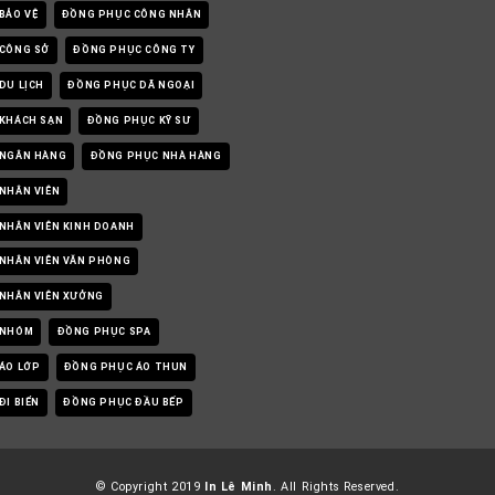
BẢO VỆ
ĐỒNG PHỤC CÔNG NHÂN
CÔNG SỞ
ĐỒNG PHỤC CÔNG TY
DU LỊCH
ĐỒNG PHỤC DÃ NGOẠI
KHÁCH SẠN
ĐỒNG PHỤC KỸ SƯ
 NGÂN HÀNG
ĐỒNG PHỤC NHÀ HÀNG
NHÂN VIÊN
NHÂN VIÊN KINH DOANH
NHÂN VIÊN VĂN PHÒNG
NHÂN VIÊN XƯỞNG
 NHÓM
ĐỒNG PHỤC SPA
ÁO LỚP
ĐỒNG PHỤC ÁO THUN
I BIỂN
ĐỒNG PHỤC ĐẦU BẾP
© Copyright 2019
In Lê Minh
. All Rights Reserved.