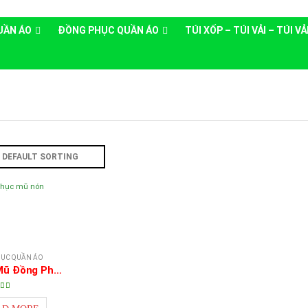
UẦN ÁO
ĐỒNG PHỤC QUẦN ÁO
TÚI XỐP – TÚI VẢI – TÚI V
ỤC QUẦN ÁO
May Nón Mũ Đồng Phục
0
out of 5