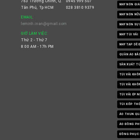
763 Trường Chinh, Q.
0945 999 507
MAY NÓN GIÁ
Tân Phú, Tp HCM
028 3810 9379
MAY NÓN NỮ
EMAIL:
leminh.inan@gmail.com
MAY NÓN SỰ 
GIỜ LÀM VIỆC:
MAY TÚI VẢI
Thứ 2 - Thứ 7
MAY TẠP DỀ 
8:00 AM - 17h PM
QUẦN ÁO BẢ
SẢN XUẤT TÚ
TÚI VẢI KHÔ
TÚI VẢI KH
TÚI VẢI ÉP 
TÚI XỐP TH
ÁO THUN QU
ÁO ĐỒNG PH
ĐỒNG PHỤC 