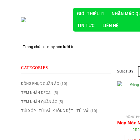
GIỚI THIỆU
NHÃN MÁC Q
TIN TỨC
LIÊN HỆ
Trang chủ
»
may nón lưỡi trai
CATEGORIES
SORT BY:
ĐỒNG PHỤC QUẦN ÁO
(10)
TEM NHÃN DECAL
(5)
TEM NHÃN QUẦN ÁO
(5)
TÚI XỐP - TÚI VẢI KHÔNG DỆT - TÚI VẢI
(10)
ĐỒNG PH
5.0