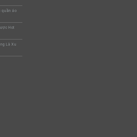
c quần áo
Được Hot
ng Là Xu