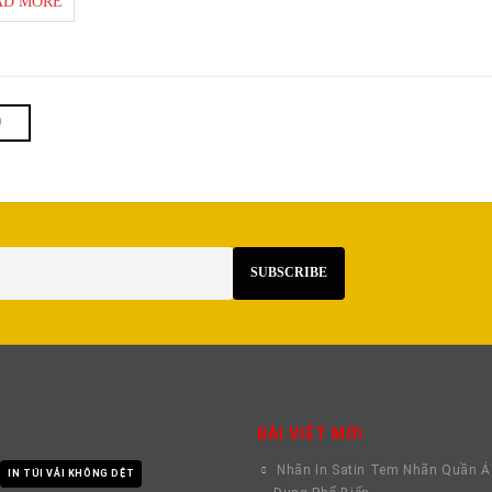
AD MORE
BÀI VIÊT MỚI
Nhãn In Satin Tem Nhãn Quần 
IN TÚI VẢI KHÔNG DỆT