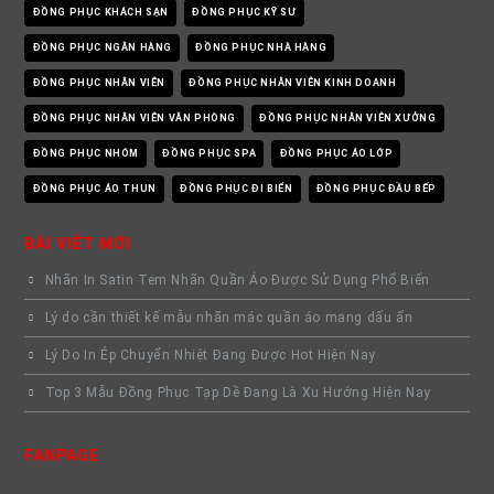
ĐỒNG PHỤC KHÁCH SẠN
ĐỒNG PHỤC KỸ SƯ
ĐỒNG PHỤC NGÂN HÀNG
ĐỒNG PHỤC NHÀ HÀNG
ĐỒNG PHỤC NHÂN VIÊN
ĐỒNG PHỤC NHÂN VIÊN KINH DOANH
ĐỒNG PHỤC NHÂN VIÊN VĂN PHÒNG
ĐỒNG PHỤC NHÂN VIÊN XƯỞNG
ĐỒNG PHỤC NHÓM
ĐỒNG PHỤC SPA
ĐỒNG PHỤC ÁO LỚP
ĐỒNG PHỤC ÁO THUN
ĐỒNG PHỤC ĐI BIỂN
ĐỒNG PHỤC ĐẦU BẾP
BÀI VIÊT MỚI
Nhãn In Satin Tem Nhãn Quần Áo Được Sử Dụng Phổ Biến
Lý do cần thiết kế mẫu nhãn mác quần áo mang dấu ấn
Lý Do In Ép Chuyển Nhiệt Đang Được Hot Hiện Nay
Top 3 Mẫu Đồng Phục Tạp Dề Đang Là Xu Hướng Hiện Nay
FANPAGE