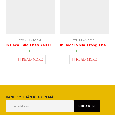
TEM NHÃN DECAL
TEM NHÃN DECAL
In Decal Sữa Theo Yêu Cầu
In Decal Nhựa Trong Theo Yêu Cầu
3.00
out of 5
4.00
out of 5
READ MORE
READ MORE
ĐĂNG KÝ NHẬN KHUYẾN MÃI