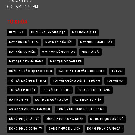
Thứ 2 - Thứ 7
8:00 AM - 17h PM
TỪ KHÓA
IN TÚI VẢI
IN TÚI VẢI KHÔNG DỆT
MAY NÓN GIÁ RẺ
MAY NÓN LƯỠI TRAI
MAY NÓN NỮA ĐẦU
MAY NÓN QUẢNG CÁO
MAY NÓN SỰ KIỆN
MAY NÓN ĐỒNG PHỤC
MAY TÚI VẢI
MAY TẠP DỀ NHÀ HÀNG
MAY TẠP DỀ ĐẦU BẾP
QUẦN ÁO BẢO HỘ LAO ĐỘNG
SẢN XUẤT TÚI VẢI KHÔNG DỆT
TÚI VẢI
TÚI VẢI KHÔNG DỆT MAY
TÚI VẢI KHÔNG DỆT ÉP THÙNG
TÚI VẢI MAY
TÚI VẢI ÉP NHIỆT
TÚI VẢI ÉP THÙNG
TÚI XỐP THỜI TRANG
ÁO THUN PG
ÁO THUN QUẢNG CÁO
ÁO THUN SƯ KIỆN
ÁO ĐỒNG PHỤC NHÂN VIÊN
ĐỒNG PHỤC BẢO HỘ LAO ĐỘNG
ĐỒNG PHỤC BẢO VỆ
ĐỒNG PHỤC CÔNG NHÂN
ĐỒNG PHỤC CÔNG SỞ
ĐỒNG PHỤC CÔNG TY
ĐỒNG PHỤC DU LỊCH
ĐỒNG PHỤC DÃ NGOẠI