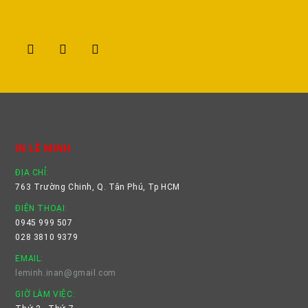
IN LÊ MINH
ĐỊA CHỈ:
763 Trường Chinh, Q. Tân Phú, Tp HCM
ĐIỆN THOẠI:
0945 999 507
028 3810 9379
EMAIL:
leminh.inan@gmail.com
GIỜ LÀM VIỆC: